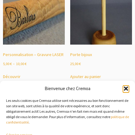
Personnalisation – Gravure LASER
Porte bijoux
5,00
€
–
10,00
€
25,00
€
Découvrir
Ajouter au panier
Bienvenue chez Cremoa
Les seuls cookies que Cremoa utilise sont nécessaires au bon fonctionnement de
1
2
→
son site web, sont utiles à la qualité de votre expérience, et sont donc
obligatoirement actif. Les autres, Cremoa n'en fait rien mais est quand même
obligé de vous le demander. Pour plus d'information, consultez notre
politique de
confidentialité
.
Gérer les services