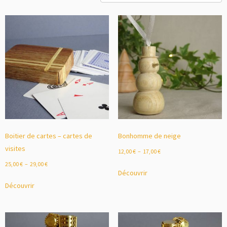
Boitier de cartes – cartes de
Bonhomme de neige
visites
12,00
€
–
17,00
€
25,00
€
–
29,00
€
Découvrir
Découvrir