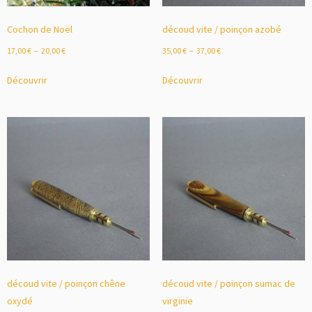
Cochon de Noël
découd vite / poinçon azobé
17,00
€
–
20,00
€
35,00
€
–
37,00
€
Découvrir
Découvrir
découd vite / poinçon chêne
découd vite / poinçon sumac de
oxydé
virginie