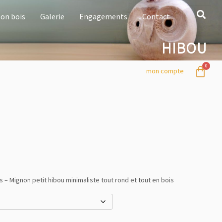
on bois
Galerie
Engagements
Contact
HIBOU
mon compte
s – Mignon petit hibou minimaliste tout rond et tout en bois