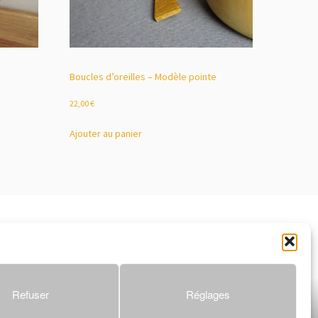
Boucles d’oreilles – Modèle pointe
22,00
€
Ajouter au panier
Refuser
Réglages