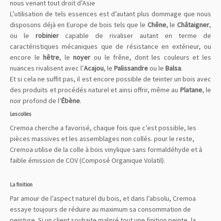
nous venant tout droit d’Asie
L’utilisation de tels essences est d’autant plus dommage que nous
disposons déjà en Europe de bois tels que le
Chêne
, le
Châtaigner
,
ou le
robinier
capable de rivaliser autant en terme de
caractéristiques mécaniques que de résistance en extérieur, ou
encore le
hêtre
, le
noyer
ou le frêne, dont les couleurs et les
nuances rivalisent avec l’
Acajou
, le
Palissandre
ou le
Balsa
.
Et si cela ne suffit pas, il est encore possible de teinter un bois avec
des produits et procédés naturel et ainsi offrir, même au
Platane
, le
noir profond de l’
É
bène
.
Les colles
Cremoa cherche a favorisé, chaque fois que c’est possible, les
pièces massives et les assemblages non collés. pour le reste,
Cremoa utilise de la colle à bois vinylique sans formaldéhyde et à
faible émission de COV (Composé Organique Volatil).
La finition
Par amour de l’aspect naturel du bois, et dans l’absolu, Cremoa
essaye toujours de réduire au maximum sa consommation de
peinture. Si un client souhaite malgré tout une finition peinte, la