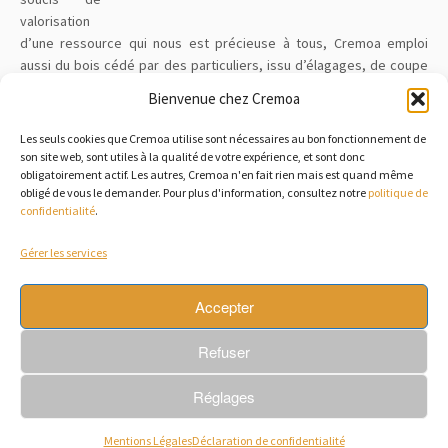
valorisation
d’une ressource qui nous est précieuse à tous, Cremoa emploi
aussi du bois cédé par des particuliers, issu d’élagages, de coupe
d’assainissement (arbre mort/malade), du bois de récupération, ou
Bienvenue chez Cremoa
du bois d’une certaine valeur sentimentale que certains clients
auraient souhaité voir valorisé.
Les seuls cookies que Cremoa utilise sont nécessaires au bon fonctionnement de
son site web, sont utiles à la qualité de votre expérience, et sont donc
obligatoirement actif. Les autres, Cremoa n'en fait rien mais est quand même
obligé de vous le demander. Pour plus d'information, consultez notre
politique de
confidentialité
.
Gérer les services
Accepter
Refuser
ACCUEIL
Ι
AGENCEMENT
Ι
BOUTIQUE
Ι
SUR MESURE
I
MON BOIS
I
Réglages
GALERIE
I
MES ENGAGEMENTS
I
ME CONTACTER
Ι
MENTIONS
LÉGALES
Ι
CONDITIONS GENERALES DE VENTE
Copyright © 2026 Créateur de Mobilier d'Art et d'Aménagement
Mentions Légales
Déclaration de confidentialité