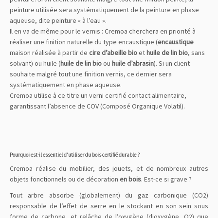
peinture utilisée sera systématiquement de la peinture en phase
aqueuse, dite peinture « à l’eau ».
Il en va de même pour le vernis : Cremoa cherchera en priorité à
réaliser une finition naturelle du type encaustique (
encaustique
maison réalisée à partir de
cire d’abeille bio
et
huile de lin bio
, sans
solvant) ou huile (
huile de lin bio
ou
huile d’abrasin
). Si un client
souhaite malgré tout une finition vernis, ce dernier sera
systématiquement en phase aqueuse.
Cremoa utilise à ce titre un verni certifié contact alimentaire,
garantissant l’absence de COV (Composé Organique Volatil).
Pourquoi est-il essentiel d’utiliser du bois certifié durable ?
Cremoa réalise du mobilier, des jouets, et de nombreux autres
objets fonctionnels ou de décoration
en bois
. Est-ce si grave ?
Tout arbre absorbe (globalement) du gaz carbonique (CO2)
responsable de l’effet de serre en le stockant en son sein sous
forme de carbone, et relâche de l’oxygène (dioxygène, O2) que