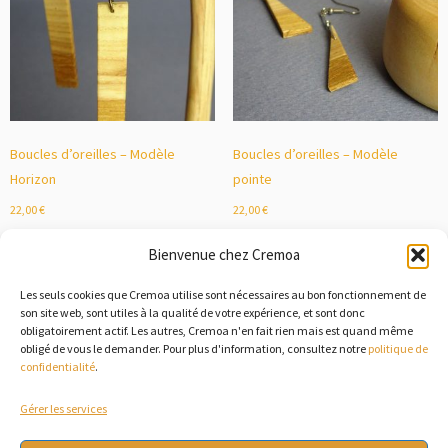
Boucles d’oreilles – Modèle
Boucles d’oreilles – Modèle
Horizon
pointe
22,00
€
22,00
€
Ajouter au panier
Ajouter au panier
Bienvenue chez Cremoa
Les seuls cookies que Cremoa utilise sont nécessaires au bon fonctionnement de
son site web, sont utiles à la qualité de votre expérience, et sont donc
obligatoirement actif. Les autres, Cremoa n'en fait rien mais est quand même
obligé de vous le demander. Pour plus d'information, consultez notre
politique de
confidentialité
.
Gérer les services