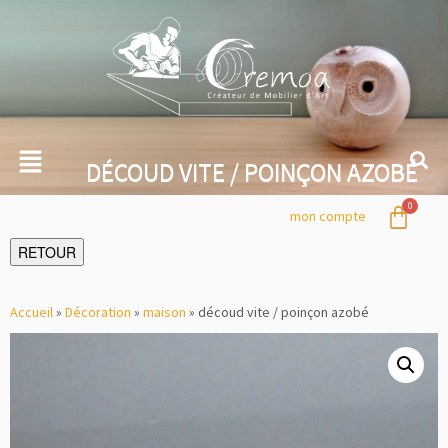
DÉCOUD VITE / POINÇON AZOBÉ
mon compte
RETOUR
Accueil
»
Décoration
»
maison
»
découd vite / poinçon azobé