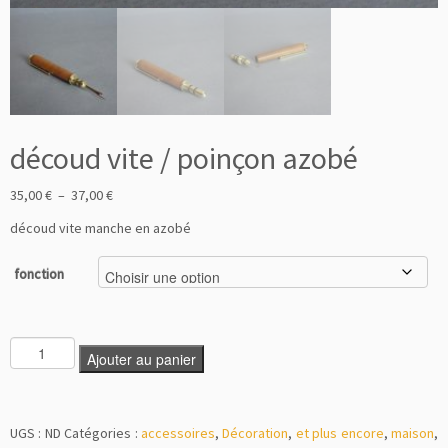
découd vite / poinçon azobé
35,00
€
–
37,00
€
découd vite manche en azobé
fonction
Ajouter au panier
UGS :
ND
Catégories :
accessoires
,
Décoration
,
et plus encore
,
maison
,