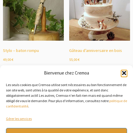
Stylo – baton rompu
Gâteau d’anniversaire en bois
49,00
€
55,00
€
Découvrir
Découvrir
Bienvenue chez Cremoa
Les seuls cookies que Cremoa utilise sont nécessaires au bon fonctionnement de
son site web, sont utiles à la qualité de votre expérience, et sont donc
obligatoirement actif. Les autres, Cremoa n'en fait rien mais est quand même
obligé de vous le demander. Pour plus d'information, consultez notre
politique de
confidentialité
.
Gérer les services