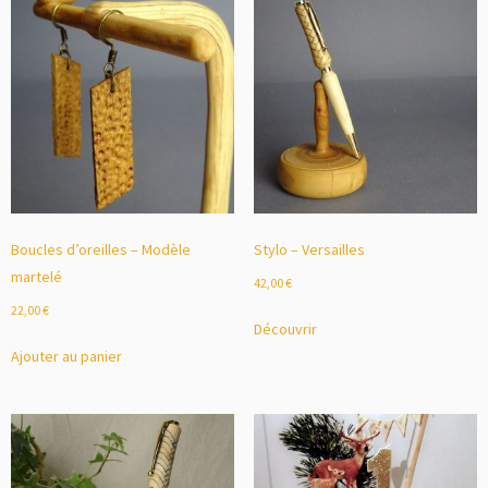
Boucles d’oreilles – Modèle
Stylo – Versailles
martelé
42,00
€
22,00
€
Découvrir
Ajouter au panier