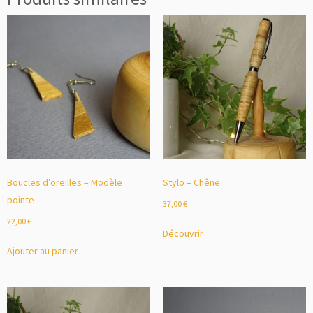
Boucles d’oreilles – Modèle
Stylo – Chêne
pointe
37,00
€
22,00
€
Découvrir
Ajouter au panier