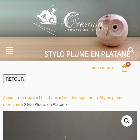
STYLO PLUME EN PLATANE
mon compte
RETOUR
Accueil
»
ecriture
»
Les stylos
»
Les stylos plumes
»
Stylos plume
médiums
»
Stylo Plume en Platane