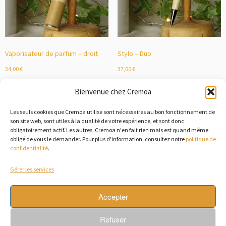
Vaporisateur de parfum – droit
Stylo – Duo
34,00
€
37,00
€
Découvrir
Découvrir
Bienvenue chez Cremoa
Les seuls cookies que Cremoa utilise sont nécessaires au bon fonctionnement de
son site web, sont utiles à la qualité de votre expérience, et sont donc
obligatoirement actif. Les autres, Cremoa n'en fait rien mais est quand même
obligé de vous le demander. Pour plus d'information, consultez notre
politique de
confidentialité
.
Gérer les services
Accepter
Refuser