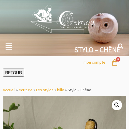
STYLO – CHÊNE
mon compte
RETOUR
Accueil
»
ecriture
»
Les stylos
»
bille
»
Stylo – Chêne