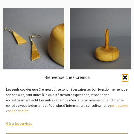
Bienvenue chez Cremoa
Boucles d’oreilles – Modèle
Présentoir
pointe
17,00
€
Les seuls cookies que Cremoa utilise sont nécessaires au bon fonctionnement de
son site web, sont utiles à la qualité de votre expérience, et sont donc
22,00
€
obligatoirement actif. Les autres, Cremoa n'en fait rien mais est quand même
Découvrir
obligé de vous le demander. Pour plus d'information, consultez notre
politique de
Ajouter au panier
confidentialité
.
Gérer les services