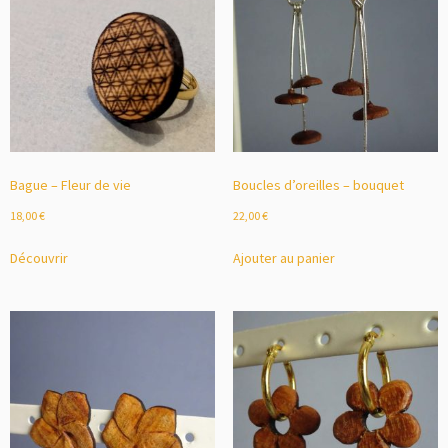
Bague – Fleur de vie
Boucles d’oreilles – bouquet
18,00
€
22,00
€
Découvrir
Ajouter au panier