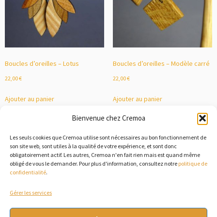
Boucles d’oreilles – Lotus
Boucles d’oreilles – Modèle carré
22,00
€
22,00
€
Ajouter au panier
Ajouter au panier
Bienvenue chez Cremoa
Les seuls cookies que Cremoa utilise sont nécessaires au bon fonctionnement de
1
2
3
→
son site web, sont utiles à la qualité de votre expérience, et sont donc
obligatoirement actif. Les autres, Cremoa n'en fait rien mais est quand même
obligé de vous le demander. Pour plus d'information, consultez notre
politique de
confidentialité
.
Gérer les services