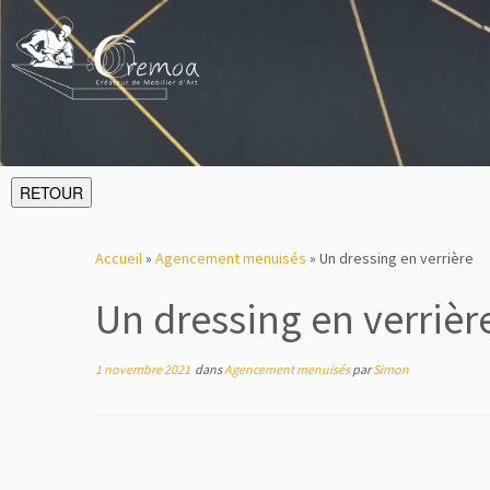
RETOUR
Accueil
»
Agencement menuisés
»
Un dressing en verrière
Un dressing en verrièr
1 novembre 2021
dans
Agencement menuisés
par
Simon