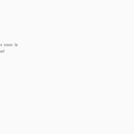
ux sous la
hef